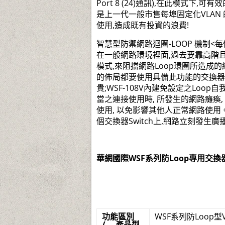
Port 8 (24)通訊),在此模式下,
是上一代一般市售每埠固定化VLAN
使用,造成既有投資的浪費!
智慧型防禦網路迴圈-LOOP 機制<每個
在一般網路環境裡面,過去要靠高階且價
模式,來阻擋網路Loop環圈所造成的網
的佈局都要使用具備此功能的交換器
貴;WSF-108V內建免設定之Lo
當之連接使用時, 所發生的網路癱瘓, 當
使用, 以免影響其他人正常網路使用。
個交換器Switch上,網路立刻發生
華網國際WSF系列防Loop專用交
功能區別
WSF系列防Loop型
/ 產品型