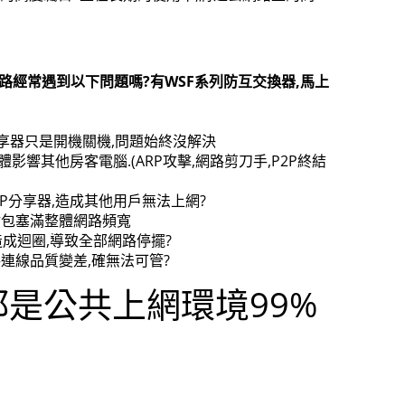
路經常遇到以下問題嗎?有WSF系列防互交換器,馬上
分享器只是開機關機,問題始終沒解決
影響其他房客電腦.(ARP攻擊,網路剪刀手,P2P終結
IP分享器,造成其他用戶無法上網?
封包塞滿整體網路頻寬
造成迴圈,導致全部網路停擺?
路連線品質變差,確無法可管?
是公共上網環境99%