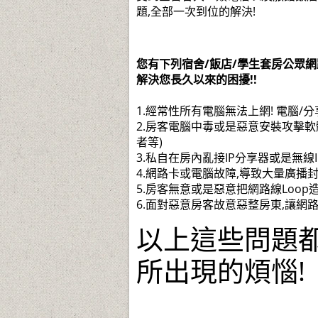
題,全部一次到位的解決!
您有下列宿舍/飯店/學生套房公眾網
解決您長久以來的困擾!!
1.經常性所有電腦無法上網! 電腦/
2.房客電腦中毒或是惡意安裝攻擊軟體
者等)
3.私自在房內亂接IP分享器或是無線
4.網路卡或電腦故障,導致大量廣播
5.房客無意或是惡意把網路線Loop
6.面對惡意房客故意惡整房東,讓網
以上這些問題都
所出現的煩惱!