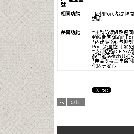
號
相同功能
每個Port 都是隔
通訊
差異功能
*主動防禦網路迴圈L
動關閉有問題的Por
*內建廣播封包抑制功能
Port 流量控制,
*支可透過DIP S
般普通Switch共
*產品支援二年保固
保固更安心
返回