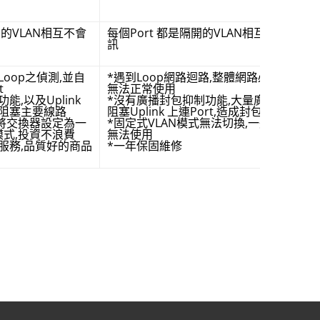
開的VLAN相互不會
每個Port 都是隔開的VLAN相互不會通
訊
oop之偵測,並自
*遇到Loop網路迴路,整體網路必定癱瘓
t
無法正常使用
,以及Uplink
*沒有廣播封包抑制功能,大量廣播封包
避免阻塞主要線路
阻塞Uplink 上連Port,造成封包延遲
/W將交換器設定為一
*固定式VLAN模式無法切換,一般場所即
通模式,投資不浪費
無法使用
服務,品質好的商品
*一年保固維修