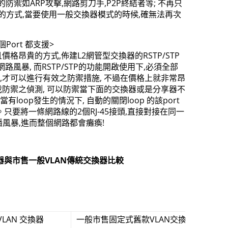
可有效的防禦如ARP攻擊,網路剪刀手,P2P終結者等; 不再只
 的方式,當要使用一般交換器模式的時候,確無法再次
Port 都支援>
格昂貴的方式,佈建L2網管型交換器的RSTP/STP
路風暴, 而RSTP/STP的功能開啟使用下,必須全部
,才可以進行有效之防禦措施, 不過在價格上就非常昂
op自我防禦之偵測, 可以防禦當下面的交換器或是分享器不
有loop發生的情況下, 自動的關閉loop 的該port
只要將一條網路線的2個RJ-45接頭,直接對接在同一
廣播風暴,進而整個網路都會癱瘓!
換器與市售一般VLAN傳統交換器比較
VLAN 交換器
一般市售固定式舊款VLAN交換器