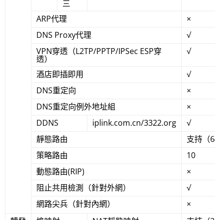
三
ARP代理
×
DNS Proxy代理
√
VPN穿透（L2TP/PPTP/IPSec ESP穿
√
透）
酒店即插即用
√
DNS重定向
×
DNS重定向例外地址組
×
DDNS
iplink.com.cn/3322.org
√
靜態路由
支持（6
策略路由
10
動態路由(RIP)
×
阻止共用檢測（針對外網）
√
網路尖兵（針對內網）
×