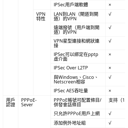
IPSec用戶端軟體
×
VPN
LAN到LAN（閘道到閘
√
特性
道）的VPN
遠端撥號（用戶端到閘
√
道）的VPN
VPN星型連接和網狀連
√
接
IPSec可以綁定在pptp
×
虛介面
IPSec Over L2TP
×
與Windows、Cisco、
√
Netscreen相容
IPSec AES吞吐量
×
用戶
PPPoE-
PPPoE帳號可配置條目/
支持（12
認證
Sever
併發會話條目
只允許PPPoE用戶上網
√
添加例外地址組
√