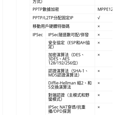
方式）
PPTP數據加密
MPPE12
PPTP/L2TP分配固定IP
√
移動用戶硬體特徵碼
×
IPSec
IPSec隧道數可配/併發
×
安全協定（ESP和AH協
×
定）
加密演算法（DES、
×
3DES、AES
128/192/256位）
認證演算法（SHA-1、
×
MD5認證演算法）
Diffie-Hellman 組2、和
×
5交換演算法
對端認證（主模式和野
×
蠻模式）
IPSec NAT穿透/抗重
×
播/DPD探測