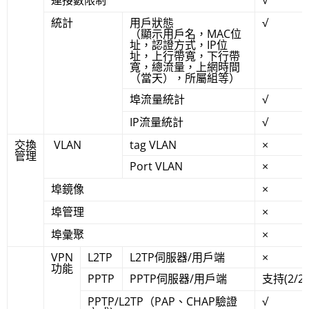
連接數限制
√
統計
用戶狀態
√
（顯示用戶名，MAC位
址，認證方式，IP位
址，上行帶寬，下行帶
寬，總流量，上網時間
（當天），所屬組等）
埠流量統計
√
IP流量統計
√
交換
VLAN
tag VLAN
×
管理
Port VLAN
×
埠鏡像
×
埠管理
×
埠彙聚
×
VPN
L2TP
L2TP伺服器/用戶端
×
功能
PPTP
PPTP伺服器/用戶端
支持(2/2)
PPTP/L2TP（PAP、CHAP驗證
√