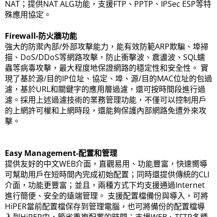
NAT；提供NAT ALG功能，支援FTP、PPTP、IPSec ESP等特
殊應用協定。
Firewall-防火牆功能
強大的防禦內部/外部攻擊能力，能有效防範ARP欺騙、埠掃
描、DoS/DDoS等網路攻擊，防止衝擊波、震盪波、SQL蠕
蟲等病毒攻擊，最大程度地保證網路的穩定性和安全性。 實
現了基於源/目的IP位址、協定、埠、源/目的MAC位址的包過
濾，基於URL和關鍵字的應用層過濾，還可按時間段進行過
濾。採用上述過濾技術的業務管理功能，不僅可以控制用戶
的上網許可權和上網時段，還能夠保護內部網路免遭外來攻
擊。
Easy Management-配置和管理
提供友好的中文WEB介面，直觀易用、功能豐富，快速嚮導
可幫助用戶在短時間內完成初始配置；同時還提供傳統的CLI
介面，功能更豐富；並且，兩種方式下均支援通過Internet
進行簡便、安全的遠端管理。 支援配置檔備份與導入，可將
HiPER當前配置檔保存到管理電腦，也可將備份的配置檔導