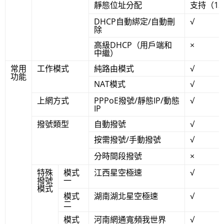
靜態位址分配
支持（12
DHCP自動綁定/自動刪
√
除
高級DHCP（用戶端和
×
中繼）
常用
工作模式
純路由模式
√
功能
NAT模式
√
上網方式
PPPoE撥號/靜態IP/動態
√
IP
撥號類型
自動撥號
√
按需撥號/手動撥號
√
分時間段撥號
×
特殊
模式
江西星空極速
√
撥號
一
模式
模式
湖南湖北星空極速
√
二
模式
河南網通寬頻我世界
√