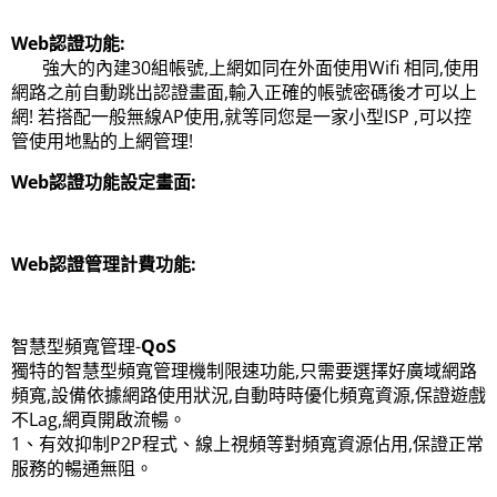
Web認證功能:
強大的內建30組帳號,上網如同在外面使用Wifi 相同,使用
網路之前自動跳出認證畫面,輸入正確的帳號密碼後才可以上
網! 若搭配一般無線AP使用,就等同您是一家小型ISP ,可以控
管使用地點的上網管理!
Web認證功能設定畫面:
Web認證管理計費功能:
智慧型頻寬管理-
QoS
獨特的智慧型頻寬管理機制限速功能,只需要選擇好廣域網路
頻寬,設備依據網路使用狀況,自動時時優化頻寬資源,保證遊戲
不Lag,網頁開啟流暢。
1、有效抑制P2P程式、線上視頻等對頻寬資源佔用,保證正常
服務的暢通無阻。