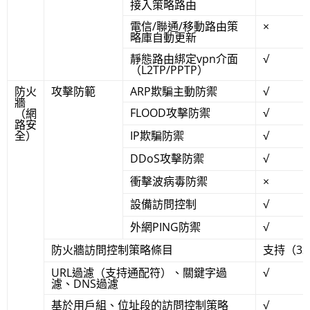
接入策略路由
電信/聯通/移動路由策
×
略庫自動更新
靜態路由綁定vpn介面
√
（L2TP/PPTP）
防火
攻擊防範
ARP欺騙主動防禦
√
牆
FLOOD攻擊防禦
√
（網
路安
全）
IP欺騙防禦
√
DDoS攻擊防禦
√
衝擊波病毒防禦
×
設備訪問控制
√
外網PING防禦
√
防火牆訪問控制策略條目
支持（3
URL過濾（支持通配符）、關鍵字過
√
濾、DNS過濾
基於用戶組、位址段的訪問控制策略
√