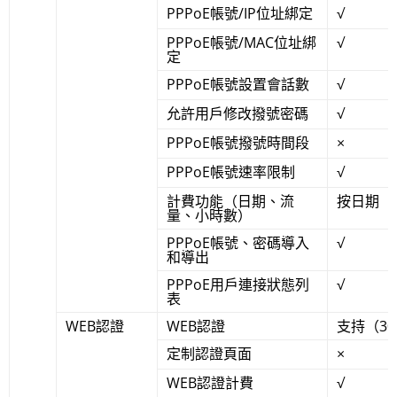
PPPoE帳號/IP位址綁定
√
PPPoE帳號/MAC位址綁
√
定
PPPoE帳號設置會話數
√
允許用戶修改撥號密碼
√
PPPoE帳號撥號時間段
×
PPPoE帳號速率限制
√
計費功能（日期、流
按日期
量、小時數）
PPPoE帳號、密碼導入
√
和導出
PPPoE用戶連接狀態列
√
表
WEB認證
WEB認證
支持（3
定制認證頁面
×
WEB認證計費
√