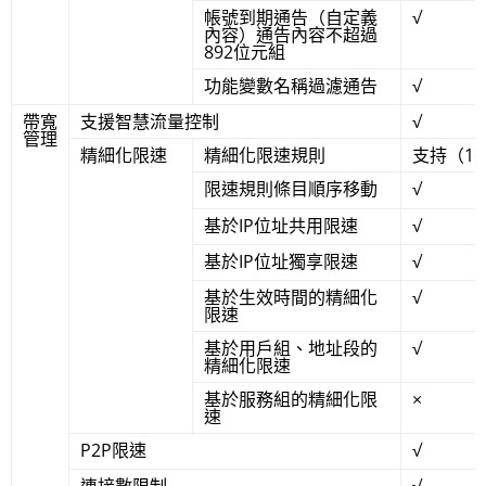
帳號到期通告（自定義
√
內容）通告內容不超過
892位元組
功能變數名稱過濾通告
√
帶寬
支援智慧流量控制
√
管理
精細化限速
精細化限速規則
支持（1
限速規則條目順序移動
√
基於IP位址共用限速
√
基於IP位址獨享限速
√
基於生效時間的精細化
√
限速
基於用戶組、地址段的
√
精細化限速
基於服務組的精細化限
×
速
P2P限速
√