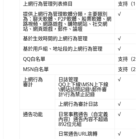
上網行為管理列表條目
支持（1
提供上網行為管理軟體分類，主要類別
√
為：聊天軟體、P2P軟體、股票軟體、網
路視頻、網路遊戲、購物網站、社交網
站、網頁遊戲，郵件、論壇
基於生效時間的上網行為管理
√
基於用戶組、地址段的上網行為管理
√
QQ白名單
支持（25
MSN白名單
支持（25
上網行為
日誌管理
√
審計
QQ上下線\MSN上下線
\網站訪問記錄\郵件審
計\行為禁止記錄
上網行為審計日誌
√
通告功能
日常事務通告（自定義
√
內容）通告內容不超過
892位元組
日常通告URL跳轉
√