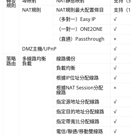
轉發
埠映射
NAT靜態映射
支持（3
規則
NAT規則
NAT規則最大配置條目
支持（1
（多對一）Easy IP
√
（一對一）ONE2ONE
√
（直通）Passthrough
×
DMZ主機/UPnP
√
策略
多線路均衡
線路備份
√
路由
負載
負載均衡
√
根據IP位址分配線路
√
根據NAT Session分配
×
線路
指定源地址分配線路
√
指定目的地址分配線路
√
指定帶寬比分配線路
√
電信/聯通/移動雙線路
√