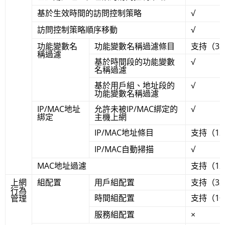
基於生效時間的訪問控制策略
√
訪問控制策略順序移動
√
功能變數名
功能變數名稱過濾條目
支持（3
稱過濾
基於時間段的功能變數
√
名稱過濾
基於用戶組、地址段的
√
功能變數名稱過濾
IP/MAC地址
允許未被IP/MAC綁定的
√
綁定
主機上網
IP/MAC地址條目
支持（12
IP/MAC自動掃描
√
MAC地址過濾
支持（12
上網
組配置
用戶組配置
支持（3
行為
時間組配置
支持（1
管理
服務組配置
×