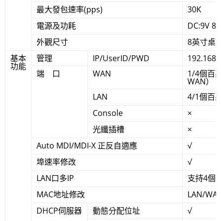
最大發包速率(pps)
30K
電源及功耗
DC:9V 8
外觀尺寸
8英寸桌
基本
管理
IP/UserID/PWD
192.168.
功能
端 口
WAN
1/4個百
WAN）
LAN
4/1個百
Console
×
光纖插槽
×
Auto MDI/MDI-X 正反自適應
√
埠速率修改
√
LAN口多IP
支持4個I
MAC地址修改
LAN/W
DHCP伺服器
動態分配位址
√