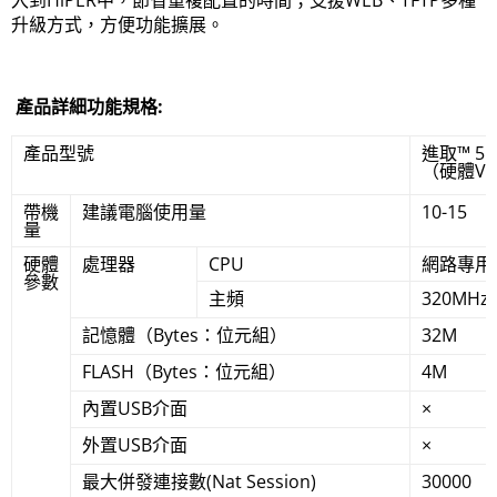
入到HiPER中，節省重複配置的時間；支援WEB、TFTP多種
升級方式，方便功能擴展。
產品詳細功能規格:
產品型號
進取™ 51
（硬體V2
帶機
建議電腦使用量
10-15
量
硬體
處理器
CPU
網路專用
參數
主頻
320MHz
記憶體（Bytes：位元組）
32M
FLASH（Bytes：位元組）
4M
內置USB介面
×
外置USB介面
×
最大併發連接數(Nat Session)
30000