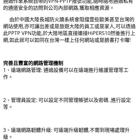
通過作業系統自帶的VPN-PPTP撥號功能,隨時隨地通過私有
的通道安全的訪問到公司內部網路,獲取相應資源。
由於中國大陸長城防火牆系統會阻擋壹些歐美甚至台灣的
網站使用,亦可讓出差或是旅遊大陸的員工或是家人,可以透過
此PPTP VPN功能,於大陸地區直接連接HiPER510然後進行上
網,如此就可以如同在台灣一樣上任何網站或是臉書打卡囉!
完善且豐富的網路管理機制
1、遠端網路管理: 通過設備可以在遠端進行維護管理等工
作。
2、管理員設定: 可以設定不同管理帳號以及密碼 ,進行設定
等。
3、遠端網路韌體升級: 可遠端升級韌體,不需到現場處理升
級。