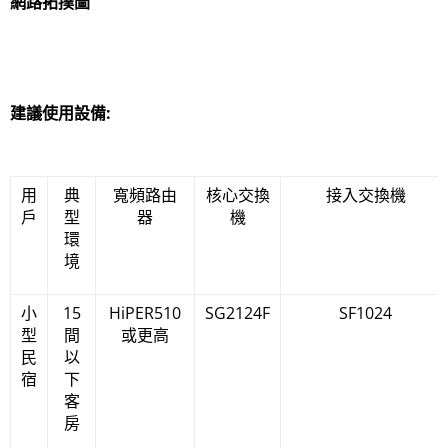
網路拓撲圖
建議使用設備:
用
典
寬頻路由
核心交換
接入交換機
戶
型
器
機
環
境
小
15
HiPER510
SG2124F
SF1024
型
間
或更高
民
以
宿
下
客
房