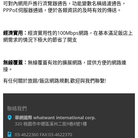
可對內網用戶進行流覽器通告，功能變數名稱過濾通告，
PPPoE伺服器通過，便於各類資訊的及時有效的傳送。
經濟實用：
經濟實用性的100Mbps網路，在基本滿足飯店上
網需求的情況下極大的節省了開支
無線覆蓋：
無線覆蓋有效的擴展網路，提供方便的網路連
接。
有任何關於旅館/飯店網路規劃,歡迎與我們聯繫!
聯絡我們
華網國際 whatwant international corp.
320 桃園市中壢區溪州二街9巷8號1樓
03-4622360 FAX:03-4622370