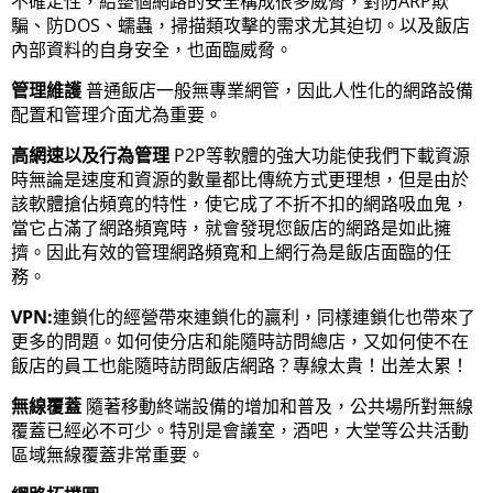
不確定性，給整個網路的安全構成很多威脅，對防ARP欺
騙、防DOS、蠕蟲，掃描類攻擊的需求尤其迫切。以及飯店
內部資料的自身安全，也面臨威脅。
管理維護
普通飯店一般無專業網管，因此人性化的網路設備
配置和管理介面尤為重要。
高網速以及行為管理
P2P等軟體的強大功能使我們下載資源
時無論是速度和資源的數量都比傳統方式更理想，但是由於
該軟體搶佔頻寬的特性，使它成了不折不扣的網路吸血鬼，
當它占滿了網路頻寬時，就會發現您飯店的網路是如此擁
擠。因此有效的管理網路頻寬和上網行為是飯店面臨的任
務。
VPN:
連鎖化的經營帶來連鎖化的贏利，同樣連鎖化也帶來了
更多的問題。如何使分店和能隨時訪問總店，又如何使不在
飯店的員工也能隨時訪問飯店網路？專線太貴！出差太累！
無線覆蓋
隨著移動終端設備的增加和普及，公共場所對無線
覆蓋已經必不可少。特別是會議室，酒吧，大堂等公共活動
區域無線覆蓋非常重要。