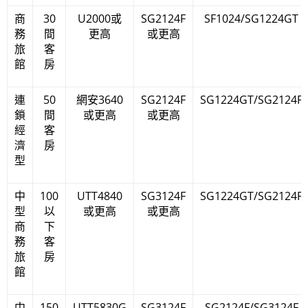
商
30
U2000或
SG2124F
SF1024/SG1224GT
務
間
更高
或更高
旅
客
館
房
連
50
網安3640
SG2124F
SG1224GT/SG2124F
鎖
間
或更高
或更高
經
客
濟
房
型
中
100
UTT4840
SG3124F
SG1224GT/SG2124F
型
以
或更高
或更高
商
下
務
客
旅
房
館
中
150
UTT5830G
SG3124F
SG2124F/SG3124F